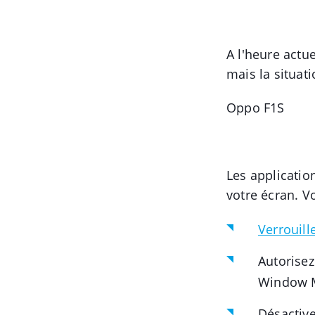
A l'heure actu
mais la situat
Oppo F1S
Les applicatio
votre écran. V
Verrouill
Autorisez
Window 
Désactive