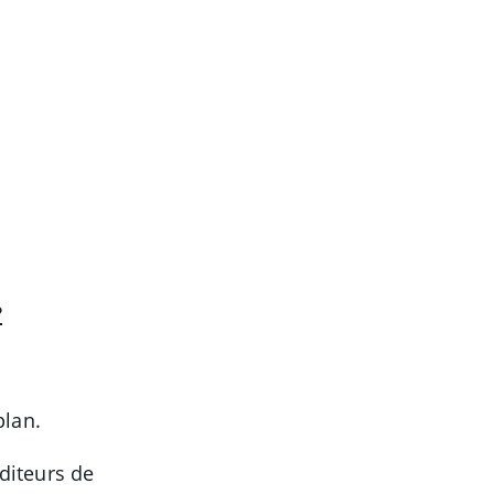
?
plan.
éditeurs de