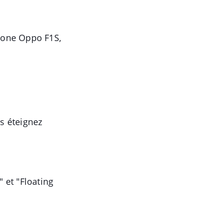
phone Oppo F1S,
us éteignez
" et "Floating