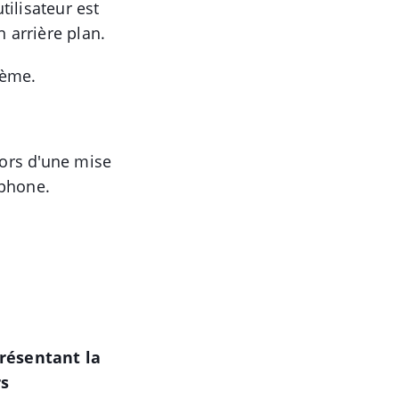
tilisateur est
 arrière plan.
lème.
lors d'une mise
éphone.
résentant la
rs