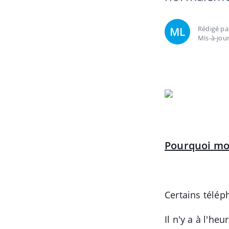
Rédigé p
ML
Mis-à-jour
Pourquoi mon
Certains télé
Il n'y a à l'h