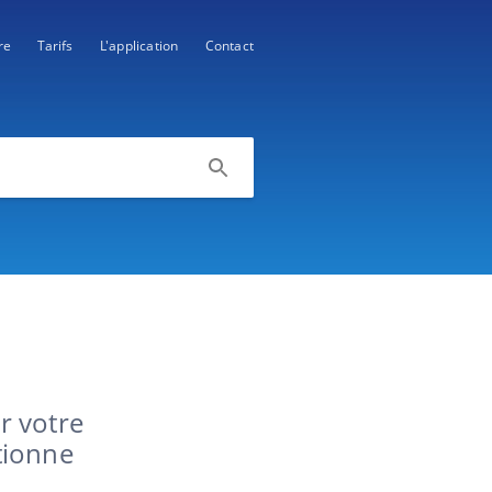
re
Tarifs
L'application
Contact
er votre
tionne