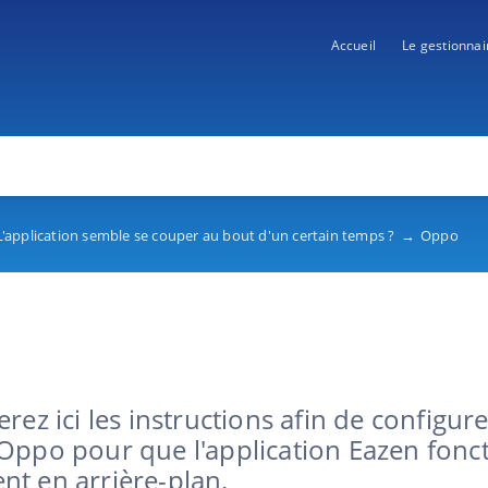
Accueil
Le gestionnai
L'application semble se couper au bout d'un certain temps ?
→
Oppo
rez ici les instructions afin de configur
Oppo pour que l'application Eazen fonc
t en arrière-plan.